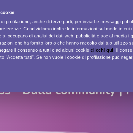
 cookie
ACCESSO DONNE
di profilazione, anche di terze parti, per inviarLe messaggi pubbli
preferenze. Condividiamo inoltre le informazioni sul modo in cui ut
he si occupano di analisi dei dati web, pubblicità e social media i 
azioni che ha fornito loro o che hanno raccolto dal tuo utilizzo su
Home
Eventi
APP Women Plus
Per le Aziende
negare il consenso a tutti o ad alcuni cookie
clicchi qui
. Il cons
o "Accetta tutti". Se non vuole i cookie di profilazione può nega
s - Dalla community | P