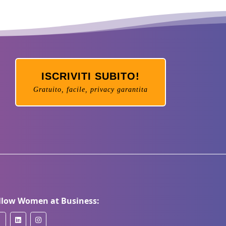
ISCRIVITI SUBITO!
Gratuito, facile, privacy garantita
llow Women at Business: