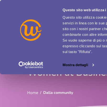
Questo sito web utilizza i
ENGLISH VERSION
ACCESSO AZIENDE
Questo sito utilizza cookie 
servizi in linea con le sue 
sito con i nostri partner c
combinarle con altre inform
Se vuole saperne di più o 
espresso cliccando sul tast
sul tasto "Rifiuta".
Mostra dettagli
Women at Busines
Home
Dalla community