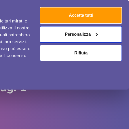
Accetta tutti
citari mirati e
ilizza il nostro
Personalizza
quali potrebbero
i loro servizi.
Media e Comunicazione
Chi ci ha scelto
Contatti
enso può essere
Rifiuta
re il consenso
ag. 1