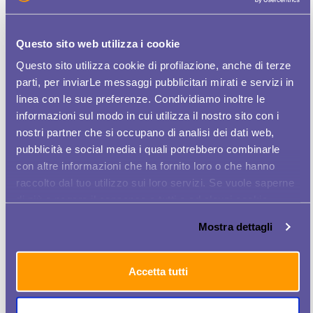
TIM LANCIA WOMEN PLUS, APP PER
AIUTARE LE DONNE NEL MONDO DEL
LAVORO
Questo sito web utilizza i cookie
ARRIVA WOMEN PLUS, L’APP DI TIM CHE
Questo sito utilizza cookie di profilazione, anche di terze
AIUTA LE DONNE A CERCARE LAVORO
parti, per inviarLe messaggi pubblicitari mirati e servizi in
linea con le sue preferenze. Condividiamo inoltre le
TIM LANCIA WOMEN PLUS, L’APP CHE
informazioni sul modo in cui utilizza il nostro sito con i
AIUTA LE DONNE A CERCARE LAVORO
nostri partner che si occupano di analisi dei dati web,
pubblicità e social media i quali potrebbero combinarle
DONNAINAFFARI.IT FAB50, LE TOP 50
DELL'INNOVAZIONE PER GAMMADONNA
con altre informazioni che ha fornito loro o che hanno
raccolto dal tuo utilizzo sui loro servizi. Se vuole saperne
APP TROVA LAVORO, TIM E WOMEN AT
di più o negare il consenso a tutti o ad alcuni cookie
BUSINESS LANCIANO INIZIATIVA
clicchi qui
. Il consenso può essere espresso cliccando
Mostra dettagli
sul tasto "Accetta tutti". Se non vuole i cookie di
STEM WOMEN CONGRESS A MILANO LA
profilazione può negare il consenso sul tasto "Rifiuta".
PRIMA EDIZIONE ITALIANA
Accetta tutti
STARTUPITALIA.EU CHI SONO LE 50
IMPRENDITRICI ITALIANE PIÙ