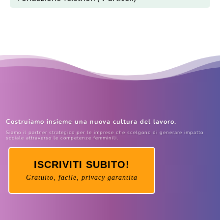
Costruiamo insieme una nuova cultura del lavoro.
Siamo il partner strategico per le imprese che scelgono di generare impatto
sociale attraverso le competenze femminili.
ISCRIVITI SUBITO!
Gratuito, facile, privacy garantita