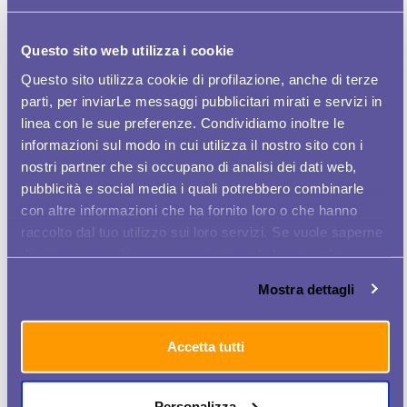
Questo sito web utilizza i cookie
Ultimi articoli
Articoli più letti
Questo sito utilizza cookie di profilazione, anche di terze
TIM LANCIA WOMEN PLUS, APP DEDICATA
parti, per inviarLe messaggi pubblicitari mirati e servizi in
ALLE DONNE PER CERCARE LAVORO
linea con le sue preferenze. Condividiamo inoltre le
informazioni sul modo in cui utilizza il nostro sito con i
DONNE E LAVORO, TIM LANCIA LA APP
nostri partner che si occupano di analisi dei dati web,
WOMEN PLUS
pubblicità e social media i quali potrebbero combinarle
con altre informazioni che ha fornito loro o che hanno
TIM LANCIA WOMEN PLUS, LA PRIMA APP
raccolto dal tuo utilizzo sui loro servizi. Se vuole saperne
PER AIUTARE LE DONNE NELLA RICERCA...
di più o negare il consenso a tutti o ad alcuni cookie
TIM LANCIA LA APP WOMEN PLUS PER
clicchi qui
. Il consenso può essere espresso cliccando
Mostra dettagli
AIUTARE LE DONNE NELLA RICERCA DEL...
sul tasto "Accetta tutti". Se non vuole i cookie di
profilazione può negare il consenso sul tasto "Rifiuta".
TIM LANCIA WOMEN PLUS, LA PRIMA APP
Accetta tutti
PER AIUTARE LE DONNE NELLA RICERCA...
TIM LANCIA WOMEN PLUS, APP PER
Personalizza