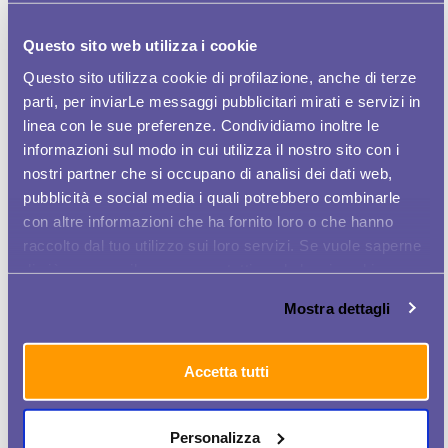
LAVORO
Questo sito web utilizza i cookie
ARRIVA WOMEN PLUS, L’APP DI TIM CHE
AIUTA LE DONNE A CERCARE LAVORO
Questo sito utilizza cookie di profilazione, anche di terze
parti, per inviarLe messaggi pubblicitari mirati e servizi in
TIM LANCIA WOMEN PLUS, L’APP CHE
linea con le sue preferenze. Condividiamo inoltre le
AIUTA LE DONNE A CERCARE LAVORO
informazioni sul modo in cui utilizza il nostro sito con i
nostri partner che si occupano di analisi dei dati web,
DONNAINAFFARI.IT FAB50, LE TOP 50
pubblicità e social media i quali potrebbero combinarle
DELL'INNOVAZIONE PER GAMMADONNA
con altre informazioni che ha fornito loro o che hanno
raccolto dal tuo utilizzo sui loro servizi. Se vuole saperne
APP TROVA LAVORO, TIM E WOMEN AT
BUSINESS LANCIANO INIZIATIVA
di più o negare il consenso a tutti o ad alcuni cookie
clicchi qui
. Il consenso può essere espresso cliccando
Mostra dettagli
sul tasto "Accetta tutti". Se non vuole i cookie di
STEM WOMEN CONGRESS A MILANO LA
PRIMA EDIZIONE ITALIANA
profilazione può negare il consenso sul tasto "Rifiuta".
Accetta tutti
STARTUPITALIA.EU CHI SONO LE 50
IMPRENDITRICI ITALIANE PIÙ
INNOVATIVE...
Personalizza