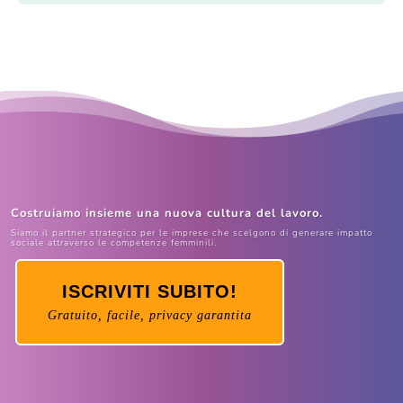
Costruiamo insieme una nuova cultura del lavoro.
Siamo il partner strategico per le imprese che scelgono di generare impatto
sociale attraverso le competenze femminili.
ISCRIVITI SUBITO!
Gratuito, facile, privacy garantita