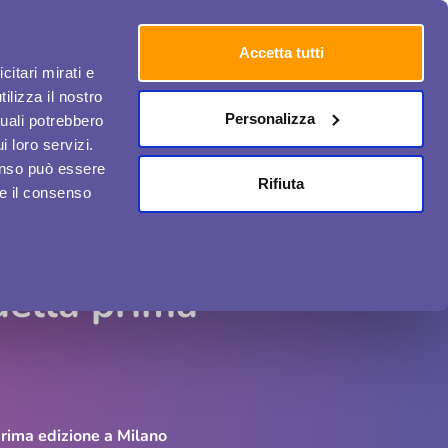
Accetta tutti
citari mirati e
ilizza il nostro
Personalizza
quali potrebbero
i loro servizi.
Media e Comunicazione
Chi ci ha scelto
Contatti
enso può essere
Rifiuta
re il consenso
della prima
prima edizione a Milano