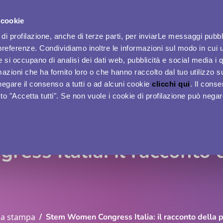
 cookie
ACCESSO DONNE
di profilazione, anche di terze parti, per inviarLe messaggi pubbli
preferenze. Condividiamo inoltre le informazioni sul modo in cui ut
he si occupano di analisi dei dati web, pubblicità e social media i 
azioni che ha fornito loro o che hanno raccolto dal tuo utilizzo su
Home
Eventi
APP Women Plus
Per le Aziende
negare il consenso a tutti o ad alcuni cookie
clicchi qui
. Il cons
o "Accetta tutti". Se non vuole i cookie di profilazione può nega
ss Italia: il racconto 
a stampa
Stem Women Congress Italia: il racconto della 