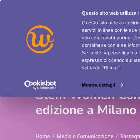
Questo sito web utilizza i
ENGLISH VERSION
ACCESSO AZIENDE
Questo sito utilizza cookie 
servizi in linea con le sue 
sito con i nostri partner c
combinarle con altre inform
Se vuole saperne di più o 
espresso cliccando sul tast
sul tasto "Rifiuta".
Mostra dettagli
Stem Women Congre
edizione a Milano
Home
Media e Comunicazione
Rassegn