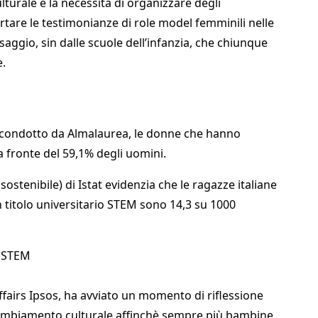
turale e la necessità di organizzare degli
ortare le testimonianze di role model femminili nelle
saggio, sin dalle scuole dell’infanzia, che chiunque
e.
condotto da Almalaurea, le donne che hanno
 fronte del 59,1% degli uomini.
stenibile) di Istat evidenzia che le ragazze italiane
n titolo universitario STEM sono 14,3 su 1000
o STEM
ffairs Ipsos, ha avviato un momento di riflessione
cambiamento culturale affinchè sempre più bambine