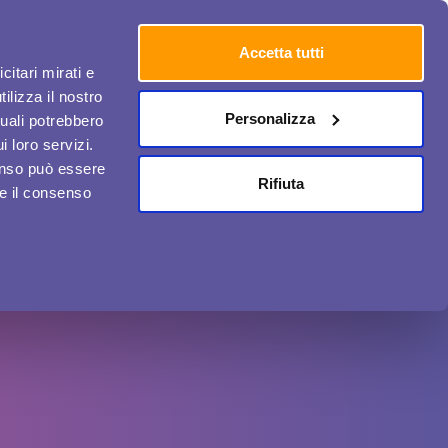
Accetta tutti
citari mirati e
ilizza il nostro
Personalizza
quali potrebbero
i loro servizi.
Media e Comunicazione
Chi ci ha scelto
Contatti
enso può essere
Rifiuta
re il consenso