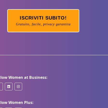
ISCRIVITI SUBITO!
Gratuito, facile, privacy garantita
llow Women at Business:
llow Women Plus: