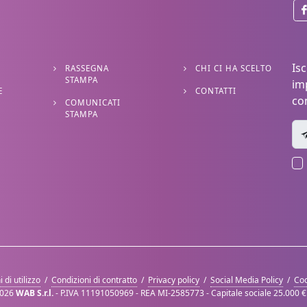
Isc
RASSEGNA
CHI CI HA SCELTO
STAMPA
im
E
CONTATTI
co
COMUNICATI
STAMPA
 di utilizzo
/
Condizioni di contratto
/
Privacy policy
/
Social Media Policy
/
Coo
026
WAB S.r.l.
- P.IVA 11191050969 - REA MI-2585773 - Capitale sociale 25.000 € 