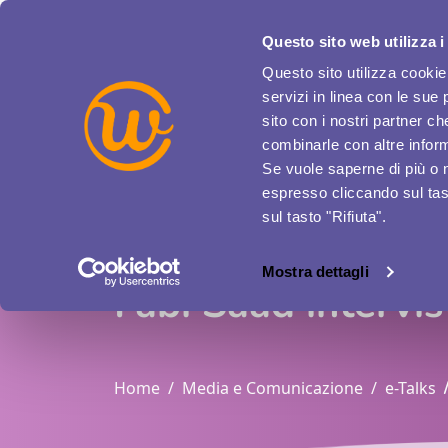
Questo sito web utilizza i
ENGLISH VERSION
ACCESSO AZIENDE
Questo sito utilizza cookie 
servizi in linea con le sue 
sito con i nostri partner c
combinarle con altre inform
Se vuole saperne di più o 
espresso cliccando sul tast
sul tasto "Rifiuta".
Mostra dettagli
Fabi Saad intervis
Home
Media e Comunicazione
e-Talks