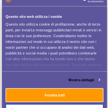
Questo sito web utilizza i cookie
Ultimi articoli
Articoli più letti
Questo sito utilizza cookie di profilazione, anche di terze
parti, per inviarLe messaggi pubblicitari mirati e servizi in
TIM LANCIA WOMEN PLUS, APP DEDICATA
linea con le sue preferenze. Condividiamo inoltre le
ALLE DONNE PER CERCARE LAVORO
informazioni sul modo in cui utilizza il nostro sito con i
nostri partner che si occupano di analisi dei dati web,
DONNE E LAVORO, TIM LANCIA LA APP
WOMEN PLUS
pubblicità e social media i quali potrebbero combinarle
con altre informazioni che ha fornito loro o che hanno
TIM LANCIA WOMEN PLUS, LA PRIMA APP
raccolto dal tuo utilizzo sui loro servizi. Se vuole saperne
PER AIUTARE LE DONNE NELLA RICERCA...
di più o negare il consenso a tutti o ad alcuni cookie
clicchi qui
. Il consenso può essere espresso cliccando
TIM LANCIA LA APP WOMEN PLUS PER
Mostra dettagli
sul tasto "Accetta tutti". Se non vuole i cookie di
AIUTARE LE DONNE NELLA RICERCA DEL...
profilazione può negare il consenso sul tasto "Rifiuta".
Accetta tutti
TIM LANCIA WOMEN PLUS, LA PRIMA APP
PER AIUTARE LE DONNE NELLA RICERCA...