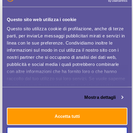
Questo sito web utilizza i cookie
Ultimi articoli
Articoli più letti
Questo sito utilizza cookie di profilazione, anche di terze
parti, per inviarLe messaggi pubblicitari mirati e servizi in
TIM LANCIA WOMEN PLUS, APP DEDICATA
ALLE DONNE PER CERCARE LAVORO
linea con le sue preferenze. Condividiamo inoltre le
informazioni sul modo in cui utilizza il nostro sito con i
nostri partner che si occupano di analisi dei dati web,
DONNE E LAVORO, TIM LANCIA LA APP
WOMEN PLUS
pubblicità e social media i quali potrebbero combinarle
con altre informazioni che ha fornito loro o che hanno
TIM LANCIA WOMEN PLUS, LA PRIMA APP
raccolto dal tuo utilizzo sui loro servizi. Se vuole saperne
PER AIUTARE LE DONNE NELLA RICERCA...
di più o negare il consenso a tutti o ad alcuni cookie
clicchi qui
. Il consenso può essere espresso cliccando
TIM LANCIA LA APP WOMEN PLUS PER
Mostra dettagli
sul tasto "Accetta tutti". Se non vuole i cookie di
AIUTARE LE DONNE NELLA RICERCA DEL...
profilazione può negare il consenso sul tasto "Rifiuta".
TIM LANCIA WOMEN PLUS, LA PRIMA APP
Accetta tutti
PER AIUTARE LE DONNE NELLA RICERCA...