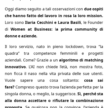
Oggi diamo seguito a tali osservazioni con
due ospiti
che hanno fatto del lavoro in rosa la loro mission.
Loro sono
Ilaria Cecchini e Laura Basili
, le Founder
di
Women at Business:
l
a prima community di
donne e aziende.
Il loro servizio, nato in pieno lockdown, trova “la
quadra” tra competenze femminili e progetti
aziendali. Come? Grazie a un
algoritmo di matching
innovativo
. L’AI non chiede l’età, non mostra foto,
non ficca il naso nella vita privata delle sue utenti.
Vuole sapere una cosa soltanto:
cosa sai
fare?
Compreso questo trova l’azienda perfetta per la
singola donna, o meglio, la suggerisce.
Sì, perché sta
alla donna accettare o rifiutare la combinazione
proposta.
Se qualcosa non la convince, l’azienda è