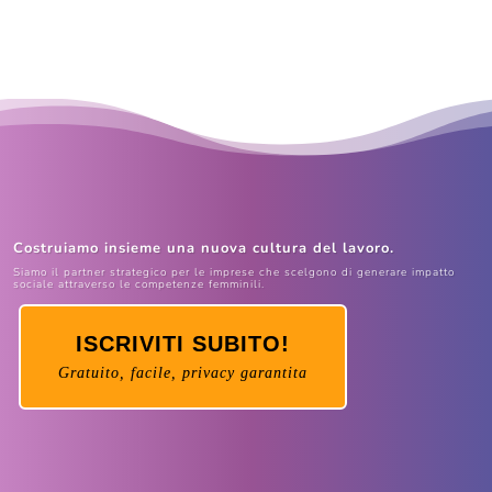
Costruiamo insieme una nuova cultura del lavoro.
Siamo il partner strategico per le imprese che scelgono di generare impatto
sociale attraverso le competenze femminili.
ISCRIVITI SUBITO!
Gratuito, facile, privacy garantita