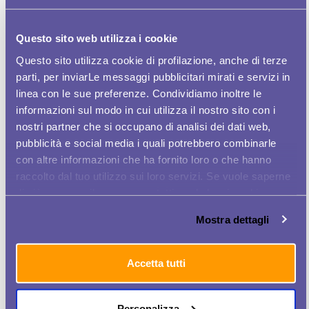
Dobbiamo imparare a essere
imprenditrici di noi
stesse, coltivare competenze dinamiche
,
Questo sito web utilizza i cookie
continuare a imparare senza mai fermarci, avere ben
Questo sito utilizza cookie di profilazione, anche di terze
chiari i nostri obiettivi.
parti, per inviarLe messaggi pubblicitari mirati e servizi in
Non possiamo più aspettare che siano gli altri a
linea con le sue preferenze. Condividiamo inoltre le
trovare per noi le soluzioni ideali. Non illudiamoci che
informazioni sul modo in cui utilizza il nostro sito con i
qualche buon samaritano venga a dirci: “Ho
nostri partner che si occupano di analisi dei dati web,
pubblicità e social media i quali potrebbero combinarle
individuato il lavoro dei tuoi sogni” oppure “Ho
con altre informazioni che ha fornito loro o che hanno
trovato il posto che fa per te”.
Dobbiamo essere noi
raccolto dal tuo utilizzo sui loro servizi. Se vuole saperne
stesse a farci carico della nostra carriera.
di più o negare il consenso a tutti o ad alcuni cookie
Come? Ponendoci delle mete stimolanti, sapendoci
clicchi qui
. Il consenso può essere espresso cliccando
Mostra dettagli
auto valutare
senza sminuire il nostro valore
,
sul tasto "Accetta tutti". Se non vuole i cookie di
avendo il coraggio di lanciarci in nuove imprese,
profilazione può negare il consenso sul tasto "Rifiuta".
adottando un atteggiamento positivo, non
Accetta tutti
scoraggiandoci se dobbiamo rimboccarci le maniche.
Personalizza