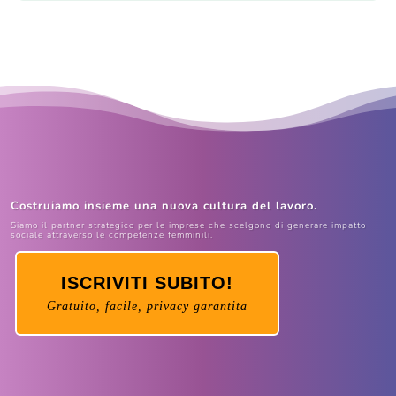
Costruiamo insieme una nuova cultura del lavoro.
Siamo il partner strategico per le imprese che scelgono di generare impatto
sociale attraverso le competenze femminili.
ISCRIVITI SUBITO!
Gratuito, facile, privacy garantita