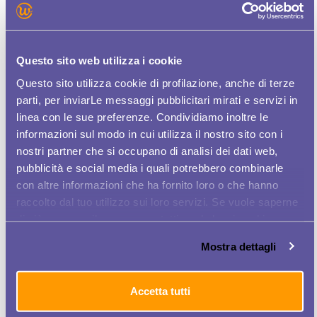
Ultimi articoli
Articoli più letti
Questo sito web utilizza i cookie
I AM REMARKABLE E WOMEN AT
BUSINESS
Questo sito utilizza cookie di profilazione, anche di terze
parti, per inviarLe messaggi pubblicitari mirati e servizi in
linea con le sue preferenze. Condividiamo inoltre le
RICHMOND ITALIA E WOMEN AT
BUSINESS
informazioni sul modo in cui utilizza il nostro sito con i
nostri partner che si occupano di analisi dei dati web,
IBM SKILLSBUILD SUMMER CAMP!
pubblicità e social media i quali potrebbero combinarle
con altre informazioni che ha fornito loro o che hanno
raccolto dal tuo utilizzo sui loro servizi. Se vuole saperne
ISCRIVITI AL PROGRAMMA CYBER
di più o negare il consenso a tutti o ad alcuni cookie
SECURITY DI IBM SKILLSBUILD & SKILLUP
clicchi qui
. Il consenso può essere espresso cliccando
Mostra dettagli
sul tasto "Accetta tutti". Se non vuole i cookie di
SEI REMARKABLE?
profilazione può negare il consenso sul tasto "Rifiuta".
Accetta tutti
IBM SKILLSBUILD & SKILLUP NUOVI
PROGRAMMI DI FORMAZIONE