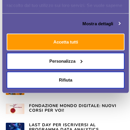
raccolto dal tuo utilizzo sui loro servizi. Se vuole saperne
C'È ARIA DI CAMBIAMENTO IN WOMEN AT
di più o negare il consenso a tutti o ad alcuni cookie
BUSINESS
clicchi qui
. Il consenso può essere espresso cliccando
Mostra dettagli
sul tasto "Accetta tutti". Se non vuole i cookie di
UN PROGETTO PER PORTARE LE MAMME
profilazione può negare il consenso sul tasto "Rifiuta".
IN AZIENDA
Accetta tutti
STA ARRIVANDO WOMEN PLUS!
Personalizza
13.000 VOLTE GRAZIE
Rifiuta
SERENISSIMA RISTORAZIONE:
OPPORTUNITÀ PER VOI
FONDAZIONE MONDO DIGITALE: NUOVI
CORSI PER VOI!
LAST DAY PER ISCRIVERSI AL
PROGRAMMA DATA ANALYTICS