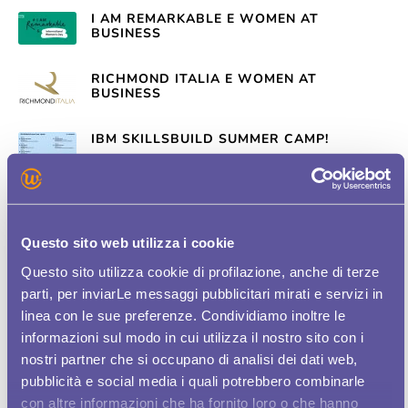
I AM REMARKABLE E WOMEN AT
BUSINESS
RICHMOND ITALIA E WOMEN AT
BUSINESS
IBM SKILLSBUILD SUMMER CAMP!
ISCRIVITI AL PROGRAMMA CYBER
SECURITY DI IBM SKILLSBUILD & SKILLUP
Questo sito web utilizza i cookie
SEI REMARKABLE?
Questo sito utilizza cookie di profilazione, anche di terze
parti, per inviarLe messaggi pubblicitari mirati e servizi in
linea con le sue preferenze. Condividiamo inoltre le
IBM SKILLSBUILD & SKILLUP NUOVI
PROGRAMMI DI FORMAZIONE
informazioni sul modo in cui utilizza il nostro sito con i
nostri partner che si occupano di analisi dei dati web,
2021: IL FUTURO SARÀ DONNA
pubblicità e social media i quali potrebbero combinarle
con altre informazioni che ha fornito loro o che hanno