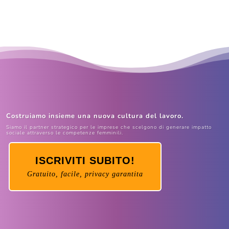
Costruiamo insieme una nuova cultura del lavoro.
Siamo il partner strategico per le imprese che scelgono di generare impatto
sociale attraverso le competenze femminili.
ISCRIVITI SUBITO!
Gratuito, facile, privacy garantita