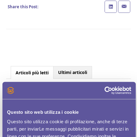
Share this Post:
Ultimi articoli
Articoli più letti
TIM LANCIA WOMEN PLUS, APP DEDICATA
ALLE DONNE PER CERCARE LAVORO
DONNE E LAVORO, TIM LANCIA LA APP
Questo sito web utilizza i cookie
WOMEN PLUS
Questo sito utilizza cookie di profilazione, anche di terze
TIM LANCIA WOMEN PLUS, LA PRIMA APP
parti, per inviarLe messaggi pubblicitari mirati e servizi in
PER AIUTARE LE DONNE NELLA RICERCA...
linea con le sue preferenze. Condividiamo inoltre le