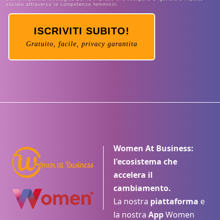
sociale attraverso le competenze femminili.
ISCRIVITI SUBITO!
Gratuito, facile, privacy garantita
Women At Business:
l'ecosistema che
accelera il
cambiamento.
La nostra
piattaforma
e
la nostra
App
Women