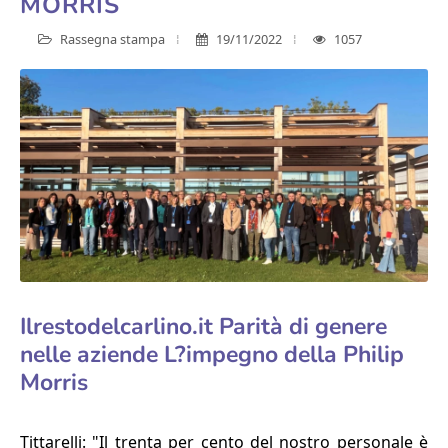
MORRIS
Rassegna stampa
19/11/2022
1057
Ilrestodelcarlino.it Parità di genere
nelle aziende L?impegno della Philip
Morris
Tittarelli: "Il trenta per cento del nostro personale è